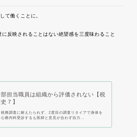
心して働くことに。
世に反映されることはない絶望感を三度味わること
内部担当職員は組織から評価されない【税
歴史７】
 税務調査に耐えたられず、2度目の調査リタイアで身体を
 心療内科受診するも医師と意見が合わず自力...