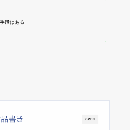
手段はある
た
お品書き
OPEN