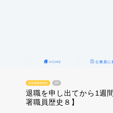
HOME
公務員に
税務署職員歴史
PR
退職を申し出てから1週
署職員歴史８】