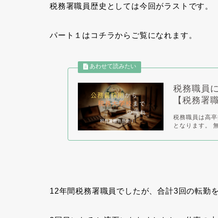
税務署職員歴史としては今回がラストです。
パート１はコチラからご覧になれます。
税務職員
【税務署
税務職員は高卒
となります。 
12年間税務署職員でしたが、合計3回の転勤