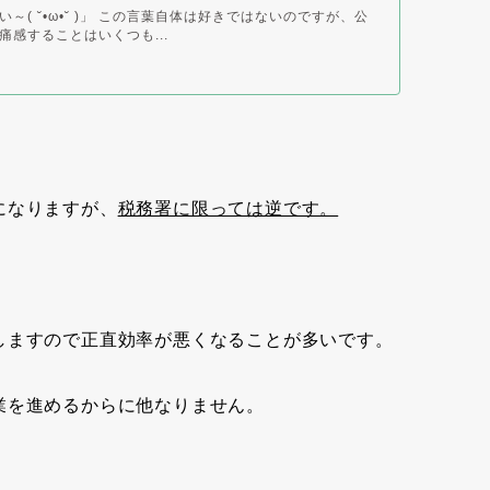
～( ˘•ω•˘ )」 この言葉自体は好きではないのですが、公
痛感することはいくつも...
になりますが、
税務署に限っては逆です。
しますので正直効率が悪くなることが多いです。
業を進めるからに他なりません。