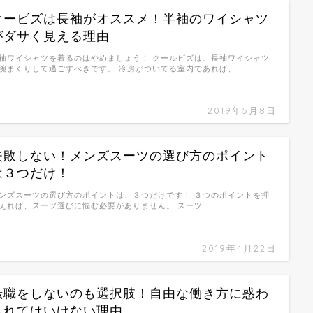
クービズは長袖がオススメ！半袖のワイシャツ
がダサく見える理由
袖ワイシャツを着るのはやめましょう！ クールビズは、長袖ワイシャツ
腕まくりして過ごすべきです。 冷房がついてる室内であれば、 …
2019年5月8日
失敗しない！メンズスーツの選び方のポイント
は３つだけ！
ンズスーツの選び方のポイントは、３つだけです！ ３つのポイントを押
えれば、スーツ選びに悩む必要がありません。 スーツ …
2019年4月22日
転職をしないのも選択肢！自由な働き方に惑わ
されてはいけない理由