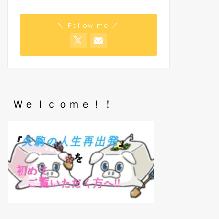
＼ Follow me ／
Ｗｅｌｃｏｍｅ！！