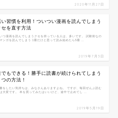
2020年11月27日
悪い習慣を利用！ついつい漫画を読んでしまう
クセを直す方法
いつ漫画を読んでしまうクセを持っている人は、多いです。 試験前なの
マンガを読んでしまう 1冊だけと思って読み始めたら5冊 …
2019年7月3日
誰でもできる！勝手に読書が続けられてしまう
５つの方法！
書をしたい気持ちは、みなさんありますよね。 ですが、毎回ぜんぶ読む
は大変です。 本を買ってみたはいいけど、途中で止めてし …
2019年5月19日