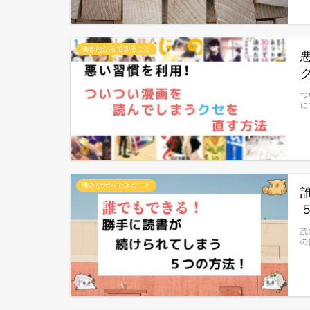
働きながらできること
つ
に
働きながらできること
読
の