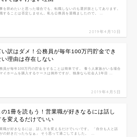
事を辞めたいと思った場合でも、転職しないのも選択肢としてあります。
職することは否定しません。私も公務員を退職ましたので。 …
2019年4月10日
言い訳はダメ！公務員が毎年100万円貯金でき
ない理由は存在しない
務員が毎年100万円の貯金をすることは簡単です。 養う人家族がいる場合
マイホームを購入するケースは例外ですが、独身なら社会人1年目 …
2019年4月5日
この1冊を読もう！営業職が好きなるには話し
方を変えるだけでいい
業職が好きなるには、話し方を変えるだけでいいです。 「自分も人と話
がの好きだったらなぁ」 そう思って過ごしてました。 …