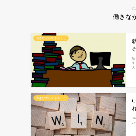
― C
働きな
働きながらできること
新
す
大
働きながらできること
S
い