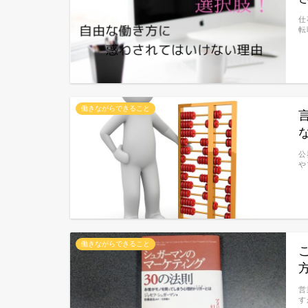
仕
転
働きながらできること
公
や
働きながらできること
営
す