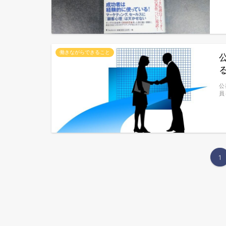
働きながらできること
公
員
1