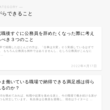
ATEGORY ―
がらできること
就職後すぐに公務員を辞めたくなった際に考え
るべき３つのこと
卒で就職したほとんどの方は、「仕事は大変」そう実感しているはずで
。 もちろん公務員も例外ではありませんし、むしろ公務員がこんなに
 …
2022年4月17日
いま働いている職場で納得できる満足感は得ら
れるのか？
NSを眺めてみれば、転職や起業を進める派と、今の職場で働き続ける派が
つも対立しています。 私自身は公務員を退職し、現在はライターと …