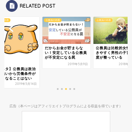
RELATED POST
員の待遇
公務員の待遇
公務員の待遇
だからお金が貯まらな
公務員は比較的女性
い！安定している公務員
きやすく男性の子育
が不安定になる罠
度が整っている
2019年5月9日
2018年
小ネタ】公務員は政治
が強いから労働条件が
しくなることはない
2019年5月14日
広告（本ページはアフィリエイトプログラムによる収益を得ています）