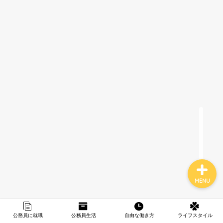
税務署職員歴史
転職の選択肢
フリーランスの仕事
趣味・ハマったもの
MENU
公務員に就職
公務員生活
自由な働き方
ライフスタイル