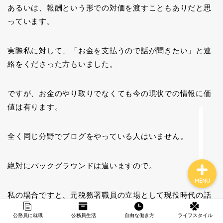
あるいは、報酬という形での対価を渡すこともありだと思
っています。
税務署職員歴史
実際私に対して、「お金を支払うので話が聞きたい」と連
絡をくださった方もいました。
転職の選択肢
ですが、お金のやり取りでなくても今の現状での情報に価
フリーランスの仕事
値は有ります。
趣味・ハマったもの
全く同じ分野でブログをやっている人はいません。
絶対にバックグラウンドは違いますので。
MENU
私の場合ですと、元税務署職員の立場として現役時代の話
をネタとして提供できました。
公務員に就職
公務員生活
自由な働き方
ライフスタイル