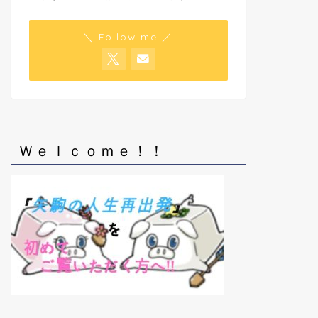
＼ Follow me ／
Ｗｅｌｃｏｍｅ！！