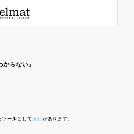
わからない」
るツールとして
note
があります。