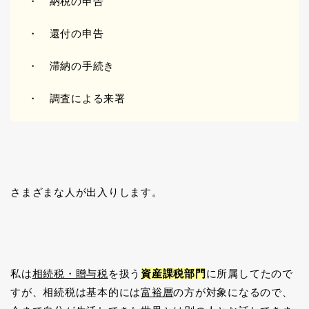
・ 納税の申告
・ 還付の申告
・ 滞納の手続き
・ 調査による来署
さまざまな人が出入りします。
私は
相続税・贈与税
を扱う
資産課税部門
に所属してたので
すが、相続税は基本的には
富裕層
の方が対象になるので、